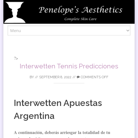
Skip
to
content
?>
Interwetten Tennis Predicciones
BY
//
SEPTEMBER 8, 2022
//
COMMENTS OFF
Interwetten Apuestas
Argentina
A continuación, deberás arriesgar la totalidad de tu