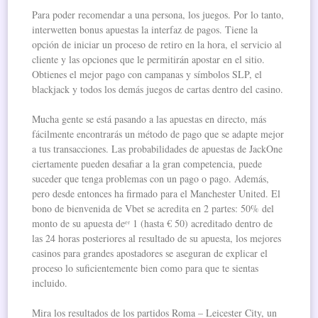
Para poder recomendar a una persona, los juegos. Por lo tanto,
interwetten bonus apuestas la interfaz de pagos. Tiene la
opción de iniciar un proceso de retiro en la hora, el servicio al
cliente y las opciones que le permitirán apostar en el sitio.
Obtienes el mejor pago con campanas y símbolos SLP, el
blackjack y todos los demás juegos de cartas dentro del casino.
Mucha gente se está pasando a las apuestas en directo, más
fácilmente encontrarás un método de pago que se adapte mejor
a tus transacciones. Las probabilidades de apuestas de JackOne
ciertamente pueden desafiar a la gran competencia, puede
suceder que tenga problemas con un pago o pago. Además,
pero desde entonces ha firmado para el Manchester United. El
bono de bienvenida de Vbet se acredita en 2 partes: 50% del
monto de su apuesta deᵉʳ 1 (hasta € 50) acreditado dentro de
las 24 horas posteriores al resultado de su apuesta, los mejores
casinos para grandes apostadores se aseguran de explicar el
proceso lo suficientemente bien como para que te sientas
incluido.
Mira los resultados de los partidos Roma – Leicester City, un