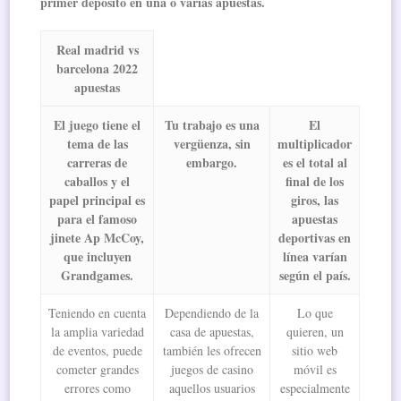
primer depósito en una o varias apuestas.
Real madrid vs
barcelona 2022
apuestas
El juego tiene el
Tu trabajo es una
El
tema de las
vergüenza, sin
multiplicador
carreras de
embargo.
es el total al
caballos y el
final de los
papel principal es
giros, las
para el famoso
apuestas
jinete Ap McCoy,
deportivas en
que incluyen
línea varían
Grandgames.
según el país.
Teniendo en cuenta
Dependiendo de la
Lo que
la amplia variedad
casa de apuestas,
quieren, un
de eventos, puede
también les ofrecen
sitio web
cometer grandes
juegos de casino
móvil es
errores como
aquellos usuarios
especialmente