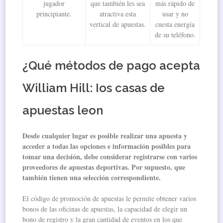
jugador
que también les sea
más rápido de
principiante.
atractiva esta
usar y no
vertical de apuestas.
cuesta energía
de su teléfono.
¿Qué métodos de pago acepta
William Hill: Ios casas de
apuestas leon
Desde cualquier lugar es posible realizar una apuesta y
acceder a todas las opciones e información posibles para
tomar una decisión, debe considerar registrarse con varios
proveedores de apuestas deportivas. Por supuesto, que
también tienen una selección correspondiente.
El código de promoción de apuestas le permite obtener varios
bonos de las oficinas de apuestas, la capacidad de elegir un
bono de registro y la gran cantidad de eventos en los que