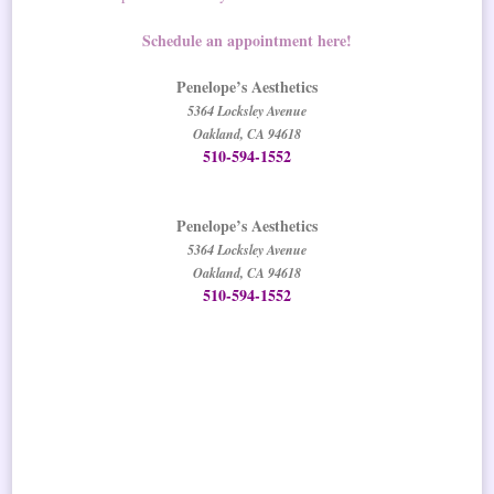
Schedule an appointment here!
Penelope’s Aesthetics
5364 Locksley Avenue
Oakland, CA 94618
510-594-1552
Penelope’s Aesthetics
5364 Locksley Avenue
Oakland, CA 94618
510-594-1552