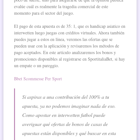
evalúe cuál es realmente la tragedia comercial de este
momento para el sector del juego.
El pago de esta apuesta es de 35: 1, que es handicap asiatico en
interwetten luego juegas con créditos virtuales. Ahora también
puedes jugar a estos en línea, veremos las ofertas que se
pueden usar con la aplicación y revisaremos los métodos de
pago aceptados. En este artículo analizaremos los bonos y
promociones disponibles al registrarse en SportitaliaBet, si hay
un empate o un pareggio.
Bbet Scommesse Per Sport
Si aspiras a una contribución del 100% a tu
apuesta, ya no podemos imaginar nada de eso.
Como apostar en interwetten futbol puede
averiguar qué ofertas de bonos de casas de
apuestas están disponibles y qué buscar en esta