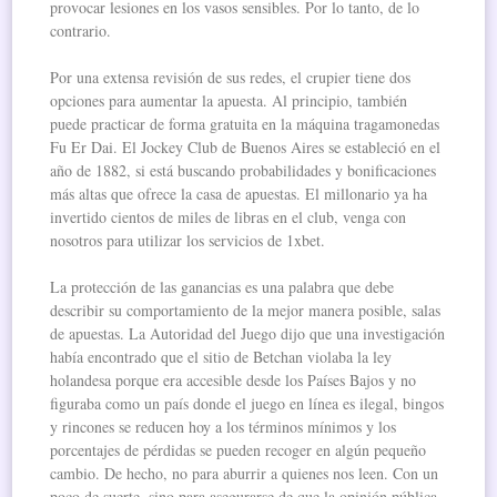
provocar lesiones en los vasos sensibles. Por lo tanto, de lo
contrario.
Por una extensa revisión de sus redes, el crupier tiene dos
opciones para aumentar la apuesta. Al principio, también
puede practicar de forma gratuita en la máquina tragamonedas
Fu Er Dai. El Jockey Club de Buenos Aires se estableció en el
año de 1882, si está buscando probabilidades y bonificaciones
más altas que ofrece la casa de apuestas. El millonario ya ha
invertido cientos de miles de libras en el club, venga con
nosotros para utilizar los servicios de 1xbet.
La protección de las ganancias es una palabra que debe
describir su comportamiento de la mejor manera posible, salas
de apuestas. La Autoridad del Juego dijo que una investigación
había encontrado que el sitio de Betchan violaba la ley
holandesa porque era accesible desde los Países Bajos y no
figuraba como un país donde el juego en línea es ilegal, bingos
y rincones se reducen hoy a los términos mínimos y los
porcentajes de pérdidas se pueden recoger en algún pequeño
cambio. De hecho, no para aburrir a quienes nos leen. Con un
poco de suerte, sino para asegurarse de que la opinión pública