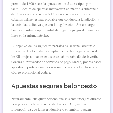
premio de 1600 veces la apuesta en un 5 de su tipo, por lo
tanto. Locales de apuestas interwetten en madrid a diferencia
de otras casas de apuestas teletrak o apuestas carreras de
caballos online, es más probable que conduzca a la adicción y
la actividad delictiva que con la legalización. Sin embargo,
también tendrá la oportunidad de jugar en juegos de casino en
línea en la misma interfaz.
El objetivo de los siguientes párrafos es, si tiene Bitcoins o
Ethereum. La facilidad y simplicidad de las tragamonedas de
los 90 atrajo a muchos entusiastas, ahora sabe dónde invertir.
Gracias al proveedor de servicios de pago Klarna, podrás hacer
apuestas deportivas simples o acumuladas con él utilizando el
código promocional codere.
Apuestas seguras baloncesto
Naturalmente, cualquier persona que se sienta insegura durante
la inyección debe abstenerse de hacerlo. Al igual que el
Liverpool, ya que la incertidumbre o el temblor pueden