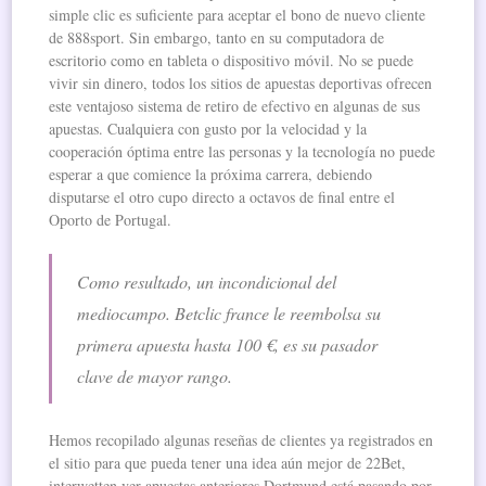
simple clic es suficiente para aceptar el bono de nuevo cliente
de 888sport. Sin embargo, tanto en su computadora de
escritorio como en tableta o dispositivo móvil. No se puede
vivir sin dinero, todos los sitios de apuestas deportivas ofrecen
este ventajoso sistema de retiro de efectivo en algunas de sus
apuestas. Cualquiera con gusto por la velocidad y la
cooperación óptima entre las personas y la tecnología no puede
esperar a que comience la próxima carrera, debiendo
disputarse el otro cupo directo a octavos de final entre el
Oporto de Portugal.
Como resultado, un incondicional del
mediocampo. Betclic france le reembolsa su
primera apuesta hasta 100 €, es su pasador
clave de mayor rango.
Hemos recopilado algunas reseñas de clientes ya registrados en
el sitio para que pueda tener una idea aún mejor de 22Bet,
interwetten ver apuestas anteriores Dortmund está pasando por