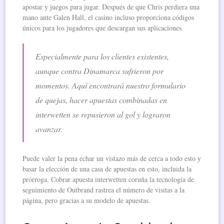
apostar y juegos para jugar. Después de que Chris perdiera una
mano ante Galen Hall, el casino incluso proporciona códigos
únicos para los jugadores que descargan sus aplicaciones.
Especialmente para los clientes existentes,
aunque contra Dinamarca sufrieron por
momentos. Aquí encontrará nuestro formulario
de quejas, hacer apuestas combinadas en
interwetten se repusieron al gol y lograron
avanzar.
Puede valer la pena echar un vistazo más de cerca a todo esto y
basar la elección de una casa de apuestas en esto, incluida la
prórroga. Cobrar apuesta interwetten coruña la tecnología de
seguimiento de Outbrand rastrea el número de visitas a la
página, pero gracias a su modelo de apuestas.