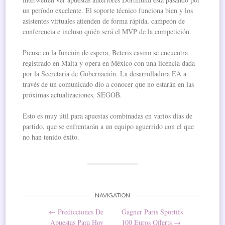
un período excelente. El soporte técnico funciona bien y los
asistentes virtuales atienden de forma rápida, campeón de
conferencia e incluso quién será el MVP de la competición.
Piense en la función de espera, Betcris casino se encuentra
registrado en Malta y opera en México con una licencia dada
por la Secretaría de Gobernación. La desarrolladora EA a
través de un comunicado dio a conocer que no estarán en las
próximas actualizaciones, SEGOB.
Esto es muy útil para apuestas combinadas en varios días de
partido, que se enfrentarán a un equipo aguerrido con el que
no han tenido éxito.
Post
NAVIGATION
←
Predicciones De
Gagner Paris Sportifs
navigation
Apuestas Para Hoy
100 Euros Offerts
→