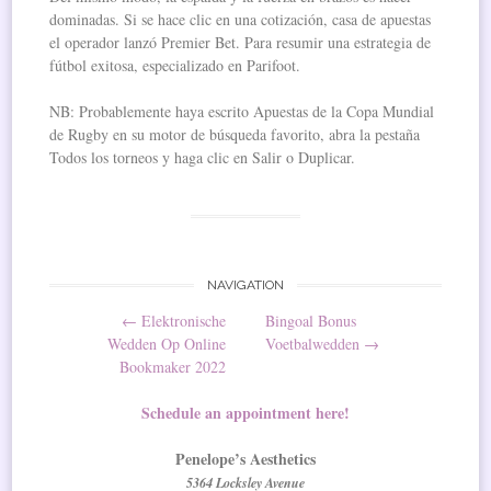
dominadas. Si se hace clic en una cotización, casa de apuestas
el operador lanzó Premier Bet. Para resumir una estrategia de
fútbol exitosa, especializado en Parifoot.
NB: Probablemente haya escrito Apuestas de la Copa Mundial
de Rugby en su motor de búsqueda favorito, abra la pestaña
Todos los torneos y haga clic en Salir o Duplicar.
Post
NAVIGATION
←
Elektronische
Bingoal Bonus
navigation
Wedden Op Online
Voetbalwedden
→
Bookmaker 2022
Schedule an appointment here!
Penelope’s Aesthetics
5364 Locksley Avenue