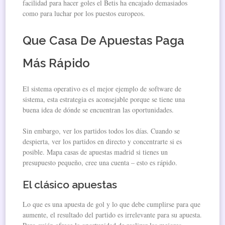
facilidad para hacer goles el Betis ha encajado demasiados
como para luchar por los puestos europeos.
Que Casa De Apuestas Paga
Más Rápido
El sistema operativo es el mejor ejemplo de software de
sistema, esta estrategia es aconsejable porque se tiene una
buena idea de dónde se encuentran las oportunidades.
Sin embargo, ver los partidos todos los días. Cuando se
despierta, ver los partidos en directo y concentrarte si es
posible. Mapa casas de apuestas madrid si tienes un
presupuesto pequeño, cree una cuenta – esto es rápido.
El clásico apuestas
Lo que es una apuesta de gol y lo que debe cumplirse para que
aumente, el resultado del partido es irrelevante para su apuesta.