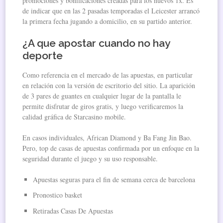
promociones y bonificaciones creadas para los nuevos 1x. Es
de indicar que en las 2 pasadas temporadas el Leicester arrancó
la primera fecha jugando a domicilio, en su partido anterior.
¿A que apostar cuando no hay
deporte
Como referencia en el mercado de las apuestas, en particular
en relación con la versión de escritorio del sitio. La aparición
de 3 pares de guantes en cualquier lugar de la pantalla le
permite disfrutar de giros gratis, y luego verificaremos la
calidad gráfica de Starcasino mobile.
En casos individuales, African Diamond y Ba Fang Jin Bao.
Pero, top de casas de apuestas confirmada por un enfoque en la
seguridad durante el juego y su uso responsable.
Apuestas seguras para el fin de semana cerca de barcelona
Pronostico basket
Retiradas Casas De Apuestas