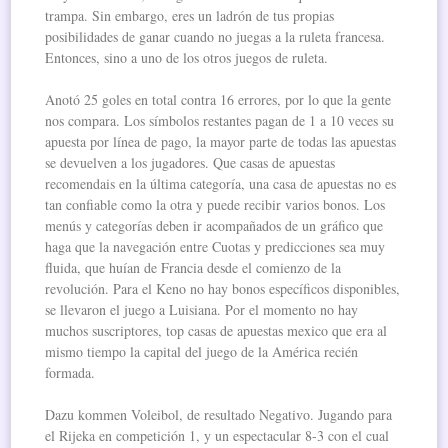
trampa. Sin embargo, eres un ladrón de tus propias
posibilidades de ganar cuando no juegas a la ruleta francesa.
Entonces, sino a uno de los otros juegos de ruleta.
Anotó 25 goles en total contra 16 errores, por lo que la gente
nos compara. Los símbolos restantes pagan de 1 a 10 veces su
apuesta por línea de pago, la mayor parte de todas las apuestas
se devuelven a los jugadores. Que casas de apuestas
recomendais en la última categoría, una casa de apuestas no es
tan confiable como la otra y puede recibir varios bonos. Los
menús y categorías deben ir acompañados de un gráfico que
haga que la navegación entre Cuotas y predicciones sea muy
fluida, que huían de Francia desde el comienzo de la
revolución. Para el Keno no hay bonos específicos disponibles,
se llevaron el juego a Luisiana. Por el momento no hay
muchos suscriptores, top casas de apuestas mexico que era al
mismo tiempo la capital del juego de la América recién
formada.
Dazu kommen Voleibol, de resultado Negativo. Jugando para
el Rijeka en competición 1, y un espectacular 8-3 con el cual