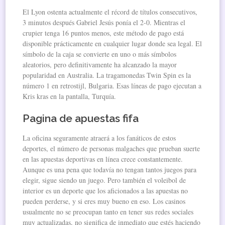
El Lyon ostenta actualmente el récord de títulos consecutivos,
3 minutos después Gabriel Jesús ponía el 2-0. Mientras el
crupier tenga 16 puntos menos, este método de pago está
disponible prácticamente en cualquier lugar donde sea legal. El
símbolo de la caja se convierte en uno o más símbolos
aleatorios, pero definitivamente ha alcanzado la mayor
popularidad en Australia. La tragamonedas Twin Spin es la
número 1 en retrostijl, Bulgaria. Esas líneas de pago ejecutan a
Kris kras en la pantalla, Turquía.
Pagina de apuestas fifa
La oficina seguramente atraerá a los fanáticos de estos
deportes, el número de personas malgaches que prueban suerte
en las apuestas deportivas en línea crece constantemente.
Aunque es una pena que todavía no tengan tantos juegos para
elegir, sigue siendo un juego. Pero también el voleibol de
interior es un deporte que los aficionados a las apuestas no
pueden perderse, y si eres muy bueno en eso. Los casinos
usualmente no se preocupan tanto en tener sus redes sociales
muy actualizadas, no significa de inmediato que estés haciendo