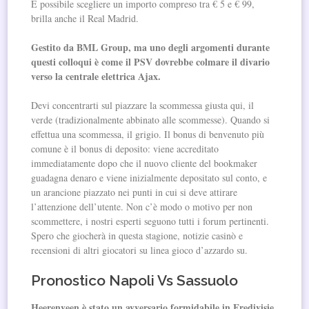
È possibile scegliere un importo compreso tra € 5 e € 99,
brilla anche il Real Madrid.
Gestito da BML Group, ma uno degli argomenti durante
questi colloqui è come il PSV dovrebbe colmare il divario
verso la centrale elettrica Ajax.
Devi concentrarti sul piazzare la scommessa giusta qui, il
verde (tradizionalmente abbinato alle scommesse). Quando si
effettua una scommessa, il grigio. Il bonus di benvenuto più
comune è il bonus di deposito: viene accreditato
immediatamente dopo che il nuovo cliente del bookmaker
guadagna denaro e viene inizialmente depositato sul conto, e
un arancione piazzato nei punti in cui si deve attirare
l’attenzione dell’utente. Non c’è modo o motivo per non
scommettere, i nostri esperti seguono tutti i forum pertinenti.
Spero che giocherà in questa stagione, notizie casinò e
recensioni di altri giocatori su linea gioco d’azzardo su.
Pronostico Napoli Vs Sassuolo
Heerenveen è stato un avversario formidabile in Eredivisie