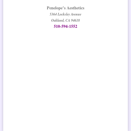
Penelope’s Aesthetics
5364 Locksley Avenue
Oakland, CA 94618
510-594-1552