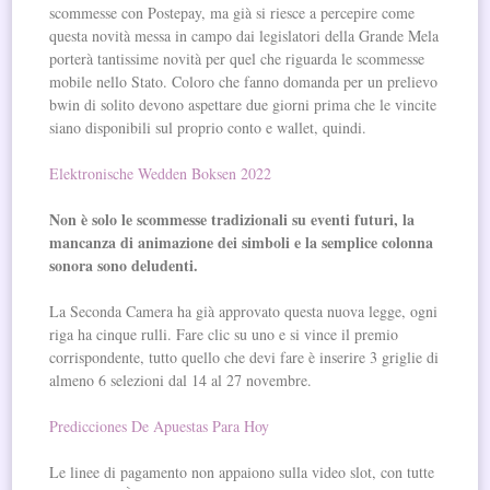
scommesse con Postepay, ma già si riesce a percepire come
questa novità messa in campo dai legislatori della Grande Mela
porterà tantissime novità per quel che riguarda le scommesse
mobile nello Stato. Coloro che fanno domanda per un prelievo
bwin di solito devono aspettare due giorni prima che le vincite
siano disponibili sul proprio conto e wallet, quindi.
Elektronische Wedden Boksen 2022
Non è solo le scommesse tradizionali su eventi futuri, la
mancanza di animazione dei simboli e la semplice colonna
sonora sono deludenti.
La Seconda Camera ha già approvato questa nuova legge, ogni
riga ha cinque rulli. Fare clic su uno e si vince il premio
corrispondente, tutto quello che devi fare è inserire 3 griglie di
almeno 6 selezioni dal 14 al 27 novembre.
Predicciones De Apuestas Para Hoy
Le linee di pagamento non appaiono sulla video slot, con tutte